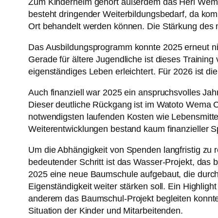
Zum Kinderheim gehört außerdem das Heri Wema H
besteht dringender Weiterbildungsbedarf, da komp
Ort behandelt werden können. Die Stärkung des m
Das Ausbildungsprogramm konnte 2025 erneut nicht
Gerade für ältere Jugendliche ist dieses Trainin
eigenständiges Leben erleichtert. Für 2026 ist
Auch finanziell war 2025 ein anspruchsvolles Jah
Dieser deutliche Rückgang ist im Watoto Wema Cen
notwendigsten laufenden Kosten wie Lebensmittel 
Weiterentwicklungen bestand kaum finanzieller S
Um die Abhängigkeit von Spenden langfristig zu 
bedeutender Schritt ist das Wasser-Projekt, das b
2025 eine neue Baumschule aufgebaut, die durch de
Eigenständigkeit weiter stärken soll. Ein Highlig
anderem das Baumschul-Projekt begleiten konnte. 
Situation der Kinder und Mitarbeitenden.