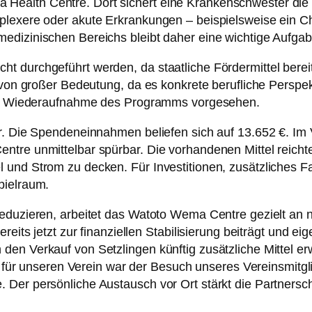
ealth Centre. Dort sichert eine Krankenschwester die 
lexere oder akute Erkrankungen – beispielsweise ein Cho
edizinischen Bereichs bleibt daher eine wichtige Aufga
 durchgeführt werden, da staatliche Fördermittel bereit
g von großer Bedeutung, da es konkrete berufliche Perspe
 die Wiederaufnahme des Programms vorgesehen.
r. Die Spendeneinnahmen beliefen sich auf 13.652 €. Im 
tre unmittelbar spürbar. Die vorhandenen Mittel reichten
und Strom zu decken. Für Investitionen, zusätzliches Fa
pielraum.
reduzieren, arbeitet das Watoto Wema Centre gezielt an
ereits jetzt zur finanziellen Stabilisierung beiträgt und
n Verkauf von Setzlingen künftig zusätzliche Mittel erwi
ht für unseren Verein war der Besuch unseres Vereinsmitgl
Der persönliche Austausch vor Ort stärkt die Partnerschaf