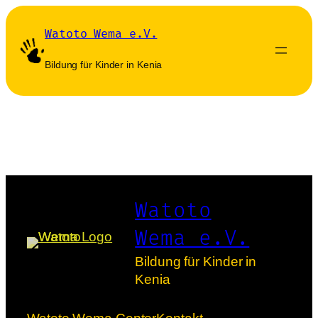
Zum
Inhalt
Watoto Wema e.V.
springen
Bildung für Kinder in Kenia
Watoto
Wema e.V.
Bildung für Kinder in
Kenia