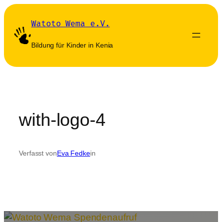
Zum
Inhalt
Watoto Wema e.V.
springen
Bildung für Kinder in Kenia
with-logo-4
Verfasst von
Eva Fedke
in