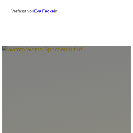
Verfasst von
Eva Fedke
in