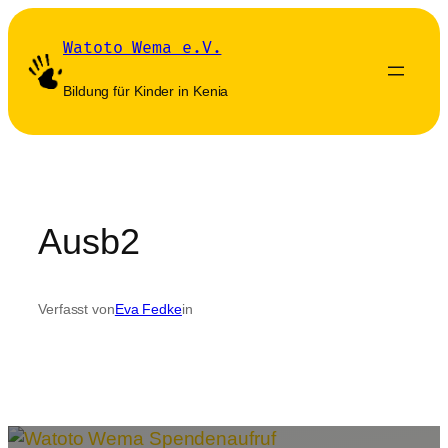
Zum
Inhalt
Watoto Wema e.V.
springen
Bildung für Kinder in Kenia
Ausb2
Verfasst von
Eva Fedke
in