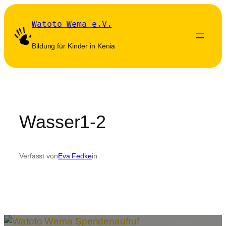
Zum
Inhalt
Watoto Wema e.V.
springen
Bildung für Kinder in Kenia
Wasser1-2
Verfasst von
Eva Fedke
in