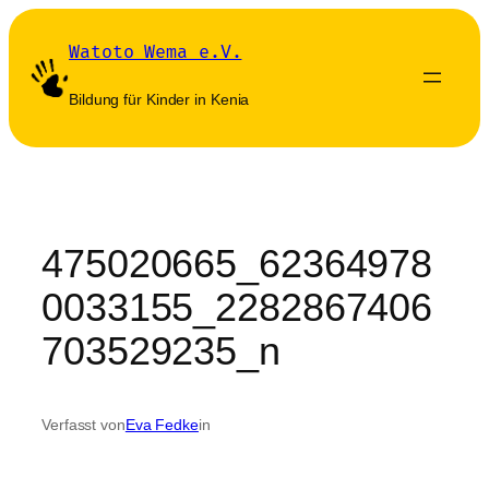
Zum
Inhalt
Watoto Wema e.V.
springen
Bildung für Kinder in Kenia
475020665_62364978
0033155_2282867406
703529235_n
Verfasst von
Eva Fedke
in