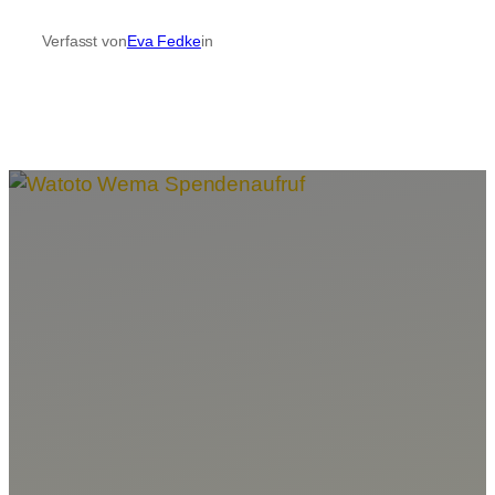
Verfasst von
Eva Fedke
in