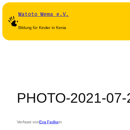
Zum
Watoto Wema e.V.
Inhalt
springen
Bildung für Kinder in Kenia
PHOTO-2021-07-2
Verfasst von
Eva Fedke
in