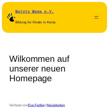
Zum
Inhalt
Watoto Wema e.V.
springen
Bildung für Kinder in Kenia
Wilkommen auf
unserer neuen
Homepage
Verfasst von
Eva Fedke
in
Neuigkeiten