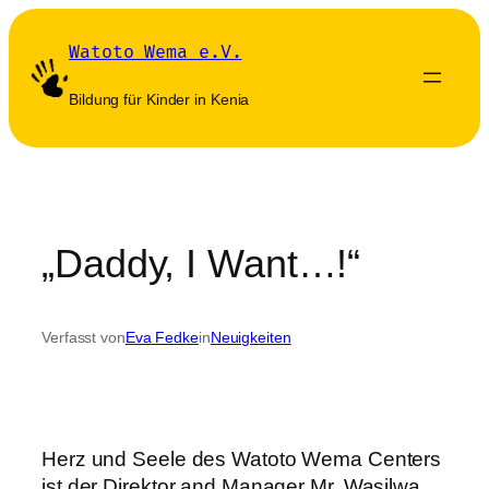
Zum
Inhalt
Watoto Wema e.V.
springen
Bildung für Kinder in Kenia
„Daddy, I Want…!“
Verfasst von
Eva Fedke
in
Neuigkeiten
Herz und Seele des Watoto Wema Centers
ist der Direktor and Manager Mr. Was
ilwa