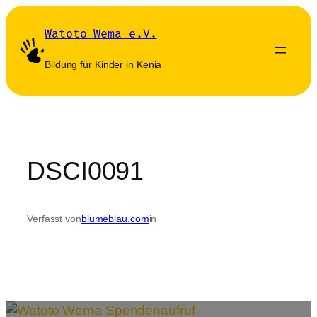
Zum
Inhalt
Watoto Wema e.V.
springen
Bildung für Kinder in Kenia
DSCI0091
Verfasst von
blumeblau.com
in