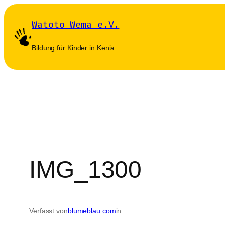
Zum
Watoto Wema e.V.
Inhalt
springen
Bildung für Kinder in Kenia
IMG_1300
Verfasst von
blumeblau.com
in