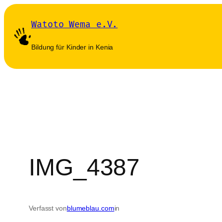
Zum
Watoto Wema e.V.
Inhalt
springen
Bildung für Kinder in Kenia
IMG_4387
Verfasst von
blumeblau.com
in