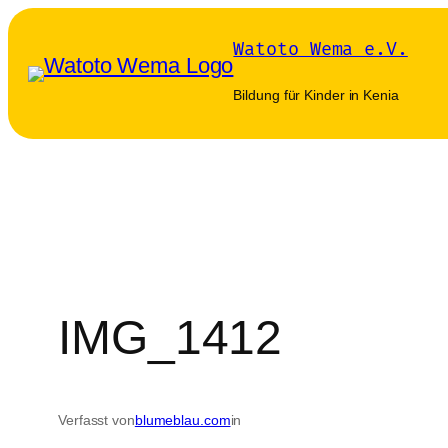
Zum
Watoto Wema e.V.
Inhalt
springen
Bildung für Kinder in Kenia
IMG_1412
Verfasst von
blumeblau.com
in