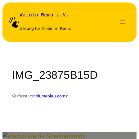
Zum
Inhalt
Watoto Wema e.V.
springen
Bildung für Kinder in Kenia
IMG_23875B15D
Verfasst von
blumeblau.com
in