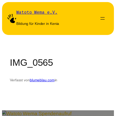
Zum
Inhalt
Watoto Wema e.V.
springen
Bildung für Kinder in Kenia
IMG_0565
Verfasst von
blumeblau.com
in