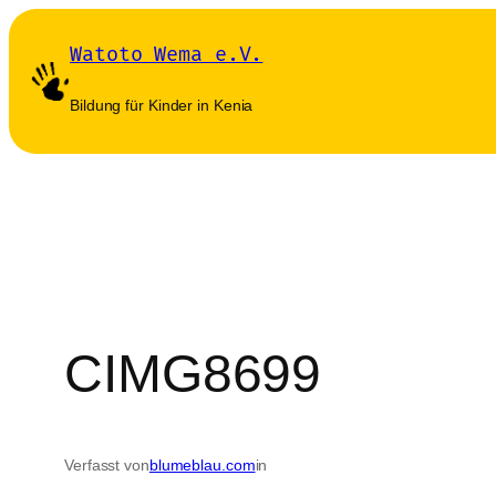
Zum
Watoto Wema e.V.
Inhalt
springen
Bildung für Kinder in Kenia
CIMG8699
Verfasst von
blumeblau.com
in