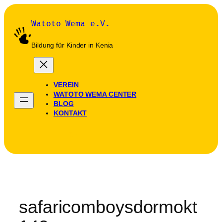
Zum
Inhalt
Watoto Wema e.V.
springen
Bildung für Kinder in Kenia
VEREIN
WATOTO WEMA CENTER
BLOG
KONTAKT
SPENDEN
safaricomboysdormokt