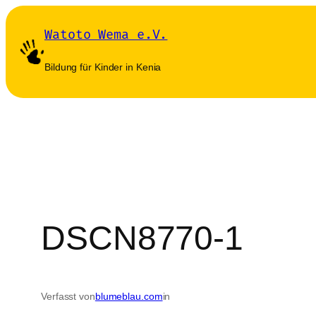
Zum
Watoto Wema e.V.
Inhalt
springen
Bildung für Kinder in Kenia
DSCN8770-1
Verfasst von
blumeblau.com
in