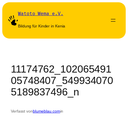
Zum
Inhalt
Watoto Wema e.V.
springen
Bildung für Kinder in Kenia
11174762_102065491
05748407_549934070
5189837496_n
Verfasst von
blumeblau.com
in