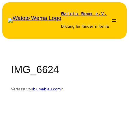
Zum
Inhalt
Watoto Wema e.V.
springen
Bildung für Kinder in Kenia
IMG_6624
Verfasst von
blumeblau.com
in