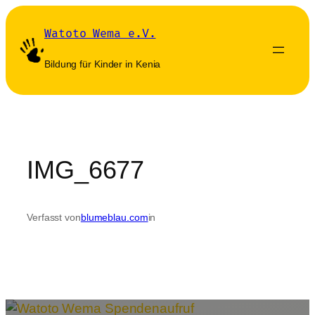
Zum
Inhalt
Watoto Wema e.V.
springen
Bildung für Kinder in Kenia
IMG_6677
Verfasst von
blumeblau.com
in