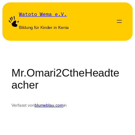
Zum
Inhalt
Watoto Wema e.V.
springen
Bildung für Kinder in Kenia
Mr.Omari2CtheHeadte
acher
Verfasst von
blumeblau.com
in